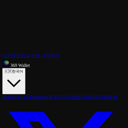
03
스왑 실행
거래를 확인하면 토큰이 지갑에서 바로 스왑됩니다. 비수탁형
— 내 키, 내 스왑.
다운로드하고 스왑 시작하기
369
Wallet
🇰🇷
한국어
소식
비즈니스
Support
이용약관
개인정보처리방침
면책조항